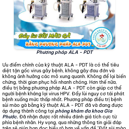
Phương pháp ALA - PDT
Ưu điểm chính của kỹ thuật ALA - PDT là có thể tiêu
diệt tận gốc virus gây bệnh, không gây đau đớn và
không ảnh hưởng các mô xung quanh. Không để lại biến
chứng, thời gian phục hồi nhanh chóng. Hơn thế nữa,
điều trị bằng phương pháp ALA - PDT còn giúp cơ thể
người bệnh kháng lại virus HPV. Đẩy lùi nguy cơ tái phát
bệnh xuống mức thấp nhất. Phương pháp điều trị bệnh
sùi mào gà bằng kỹ thuật ALA - PDT đã và đang được
áp dụng thành công tại
phòng khám đa khoa Gia
Phước.
Đã nhận được rất nhiều đánh giá tích cực từ
phía bệnh nhân. Hy vọng, qua những thông tin giải đáp
trên sẽ giúp bạn đọc hiểu rõ hơn về vấn đề "Đốt sùi mào