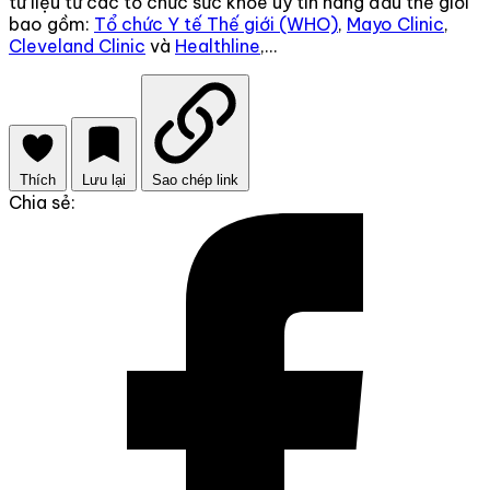
tư liệu từ các tổ chức sức khỏe uy tín hàng đầu thế giới
bao gồm:
Tổ chức Y tế Thế giới (WHO)
,
Mayo Clinic
,
Cleveland Clinic
và
Healthline
,...
Thích
Lưu lại
Sao chép link
Chia sẻ: