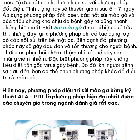
mức độ đau rát sẽ nhẹ hơn nhiều so với phương pháp
đốt điện. Tình trạng này sẽ thuyên giảm sau 5 - 7 ngày.
Áp dụng phương pháp đốt laser, các nốt sùi mào gà và
các triệu chứng khó chịu do bệnh gây ra cũng nhanh
chóng biến mất. Đốt
Sùi mào gà
đem lại hiệu quả tức
thì, nhưng đây lại là phương pháp chỉ có tác dụng loại
bỏ các nốt sùi trên bề mặt da. Bên cạnh đó, phương
pháp này sẽ gây đau đớn và tổn thương cho người bệnh.
Thời gian phục hồi chậm, thậm chí có thể gây nên
những viêm nhiễm. Đặc biệt phương pháp này không
tiêu diệt tận gốc virus gây bệnh. Do đó, khi người bệnh
sợ đau đớn, bạn có thể chọn phương pháp khác để điều
trị sùi mào gà.
Hiện nay, phương pháp điều trị sùi mào gà bằng kỹ
thuật ALA - PDT là phương pháp hiện đại nhất được
các chuyên gia trong ngành đánh giá rất cao.