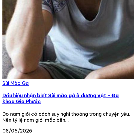
Sùi Mào Gà
Dấu hiệu nhận biết Sùi mào gà ở dương vật - Đa
khoa Gia Phước
Do nam giới có cách suy nghĩ thoáng trong chuyện yêu.
Nên tỷ lệ nam giới mắc bện...
08/06/2026