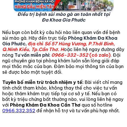
Điều trị bệnh sùi mào gà an toàn nhất tại
Đa Khoa Gia Phước
Nếu bạn còn bất kỳ câu hỏi nào liên quan vấn đề bệnh
sùi mào gà. Hãy đến trực tiếp
Phòng Khám Đa Khoa
Gia Phước,
địa chỉ
Số 57 Hùng Vương, P.Thới Bình,
Q.Ninh Kiều, Tp.Cần Thơ. H
oặc liên hệ ngay đường dây
nóng
Tư vấn miễn phí:
0966-332-352
(có zalo)
. Đội
ngũ chuyên gia tại phòng khám luôn sẵn lòng giải đáp
mọi thắc mắc của bạn. Đảm bảo mọi thông tin của bạn
sẽ được bảo mật tuyệt đối.
Tuyên bố miễn trừ trách nhiệm y tế:
Bài viết chỉ mang
tính chất tham khảo, không thay thế cho việc tư vấn
hoặc thăm khám trực tiếp tại cơ sở y tế. Nếu bạn có
bất kỳ triệu chứng bất thường nào, vui lòng liên hệ ngay
với
Phòng Khám Đa Khoa Cần Thơ
qua số hotline
0966.332.352
để nhận hỗ trợ và tư vấn phù hợp nhất.