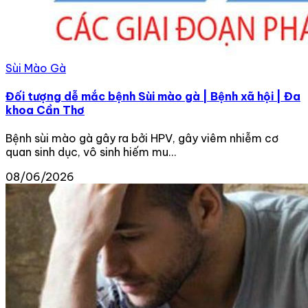
Sùi Mào Gà
Đối tượng dễ mắc bệnh Sùi mào gà | Bệnh xã hội | Đa
khoa Cần Thơ
Bệnh sùi mào gà gây ra bởi HPV, gây viêm nhiễm cơ
quan sinh dục, vô sinh hiếm mu...
08/06/2026