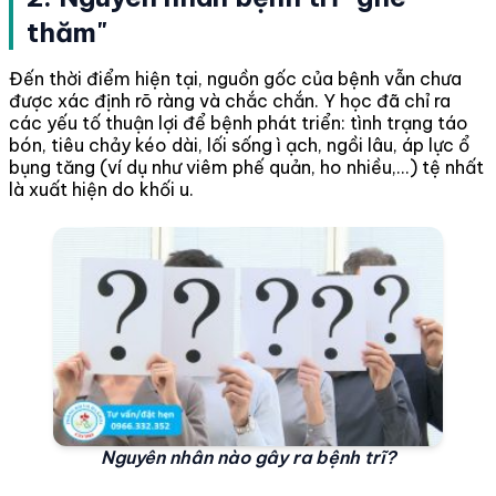
thăm"
Đến thời điểm hiện tại, nguồn gốc của bệnh vẫn chưa
được xác định rõ ràng và chắc chắn. Y học đã chỉ ra
các yếu tố thuận lợi để bệnh phát triển: tình trạng táo
bón, tiêu chảy kéo dài, lối sống ì ạch, ngồi lâu, áp lực ổ
bụng tăng (ví dụ như viêm phế quản, ho nhiều,...) tệ nhất
là xuất hiện do khối u.
Nguyên nhân nào gây ra bệnh trĩ?