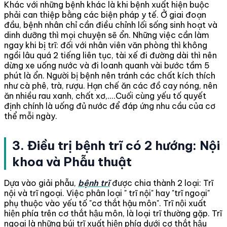
Khác với những bệnh khác là khi bệnh xuất hiện buộc
phải can thiệp bằng các biện pháp y tế. Ở giai đoạn
đầu, bệnh nhân chỉ cần điều chỉnh lối sống sinh hoạt và
dinh dưỡng thì mọi chuyện sẽ ổn. Những việc cần làm
ngay khi bị trĩ: đối với nhân viên văn phòng thì không
ngồi lâu quá 2 tiếng liên tục, tài xế đi đường dài thì nên
dừng xe uống nước và đi loanh quanh vài bước tầm 5
phút là ổn. Người bị bệnh nên tránh các chất kích thích
như cà phê, trà, rượu. Hạn chế ăn các đồ cay nóng, nên
ăn nhiều rau xanh, chất xơ,....Cuối cùng yếu tố quyết
định chính là uống đủ nước để đáp ứng nhu cầu của cơ
thể mỗi ngày.
3. Điều trị bệnh trĩ có 2 hướng: Nội
khoa và Phẫu thuật
Dựa vào giải phẫu,
bệnh trĩ
được chia thành 2 loại: Trĩ
nội và trĩ ngoại. Việc phân loại " trĩ nội" hay "trĩ ngoại"
phụ thuộc vào yếu tố "cơ thắt hậu môn". Trĩ nội xuất
hiện phía trên cơ thắt hậu môn, là loại trĩ thường gặp. Trĩ
ngoại là những búi trĩ xuất hiện phía dưới cơ thắt hậu