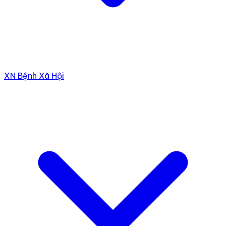
XN Bệnh Xã Hội