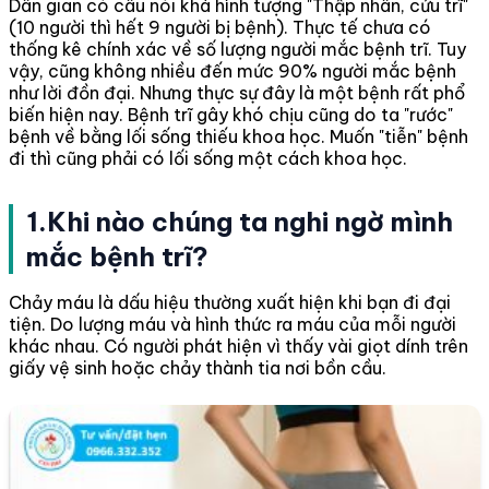
Dân gian có câu nói khá hình tượng "Thập nhân, cửu trĩ"
(10 người thì hết 9 người bị bệnh). Thực tế chưa có
thống kê chính xác về số lượng người mắc bệnh trĩ. Tuy
vậy, cũng không nhiều đến mức 90% người mắc bệnh
như lời đồn đại. Nhưng thực sự đây là một bệnh rất phổ
biến hiện nay. Bệnh trĩ gây khó chịu cũng do ta "rước"
bệnh về bằng lối sống thiếu khoa học. Muốn "tiễn" bệnh
đi thì cũng phải có lối sống một cách khoa học.
1.Khi nào chúng ta nghi ngờ mình
mắc bệnh trĩ?
Chảy máu là dấu hiệu thường xuất hiện khi bạn đi đại
tiện. Do lượng máu và hình thức ra máu của mỗi người
khác nhau. Có người phát hiện vì thấy vài giọt dính trên
giấy vệ sinh hoặc chảy thành tia nơi bồn cầu.