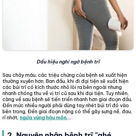
Dấu hiệu nghi ngờ bệnh trĩ
Sau chảy máu, các triệu chứng của bệnh sẽ xuất hiện
thường xuyên hơn. Ban đầu, khi đi đại tiện sẽ xuất hiện
các búi trĩ có kích thước nhỏ lòi ra bên ngoài nhưng
nhanh chóng thu về vị trí cũ sau khi đại tiện. Tuy nhiên,
càng về sau bệnh sẽ tiến triển nhanh hơn giai đoạn đầu.
Đến mức nhiều người phải dùng tay nhét búi trĩ đó vào
bên trong. Đến giai đoạn nặng có thể gây sưng nề, đau,
rỉ nhớt,
ngứa vùng hậu môn
,...
2. Nguyên nhân bệnh trĩ "ghé