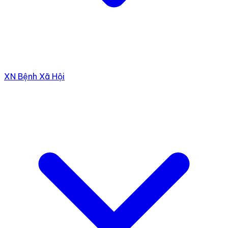
XN Bệnh Xã Hội