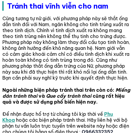
Tránh thai vĩnh viễn cho nam
Cũng tương tự nữ giới, với phương pháp này sẽ thắt ống
dẫn tinh đối với Nam, ngăn không cho tinh trùng xuất ra
theo tinh dịch. Chính vì tinh dịch xuất ra không mang
theo tinh trùng nên không thể thụ tinh cho trứng được.
Phương pháp này không làm thay đổi cấu tạo tinh hoàn,
không ảnh hưởng đến khả năng quan hệ. Nam giới vẫn
có cảm giác khoái cảm chỉ có điều tinh dịch khi xuất ra
hoàn toàn không có tinh trùng trong đó. Cũng như
phương pháp thắt ống dẫn trứng của Nữ, phương pháp
này sau khi đã thực hiện thì rất khó nối lại ống dẫn tinh.
Bạn cần phải suy nghĩ kỹ trước khi quyết định thực hiện.
Ngoài những biện pháp tránh thai trên còn có:
Miếng
dán tránh thai
và
Que cấy tránh thai
cũng rất hiệu
quả và được sử dụng phổ biến hiện nay.
Để nhận được hổ trợ từ chúng tôi kịp thời về
Phụ
Khoa
hoặc các biện pháp tránh thai. Hãy liên hệ với bộ
phận tư vấn luôn trực tuyến trên website này hoặc điện
cho chúng tôi bằng số điện thoại :
0966332352
.