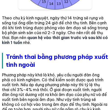
Theo chu kỳ kinh nguyệt, ngày thứ 14 trứng sẽ rụng và
sống tại ống dẫn trứng 24 giờ để chờ thụ tinh. Bên cạnh
đó khi tinh trùng được phóng vào âm đạo sẽ sống trong
bộ phận sinh sản của nữ 2-3 ngày. Cho nên rất dễ thụ
thai. Bạn nên
quan hệ vào thời gian trước và sau khi có
kinh 1 tuần
nhé.
Tránh thai bằng phương pháp xuất
tinh ngoài
Phương pháp này khá là khó, yêu cầu người đàn ông
phải có kinh nghiệm. Có thể kiểm soát được quá trình
xuất tinh. Nếu áp dụng phương pháp này thì tỷ lệ thụ
thai chỉ 3%-4% mà thôi. Ở giai đoạn xuất tinh, người
đàn ông rút dương vật ra khỏi âm đạo của phụ nữ và để
xuất tinh bên ngoài âm đạo. Như vậy tinh trùng sẽ
không có cơ hội vào trong âm đạo để thụ tinh. Ngoài ra
để an toàn hơn, người phụ nữ cần nắm rõ chu kỳ kinh