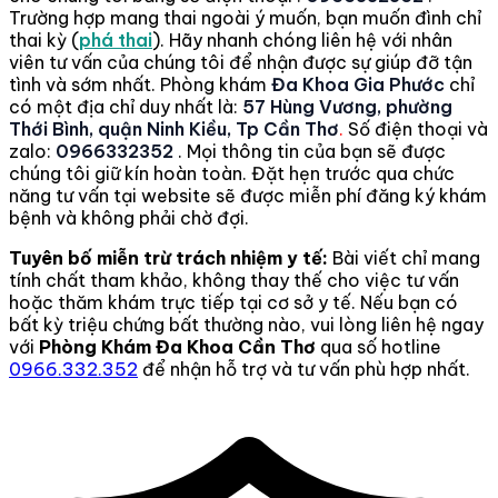
Trường hợp mang thai ngoài ý muốn, bạn muốn đình chỉ
thai kỳ (
phá thai
). Hãy nhanh chóng liên hệ với nhân
viên tư vấn của chúng tôi để nhận được sự giúp đỡ tận
tình và sớm nhất. Phòng khám
Đa Khoa Gia Phước
chỉ
có một địa chỉ duy nhất là:
57 Hùng Vương, phường
Thới Bình, quận Ninh Kiều, Tp Cần Thơ
.
Số điện thoại và
zalo:
0966332352
. Mọi thông tin của bạn sẽ được
chúng tôi giữ kín hoàn toàn. Đặt hẹn trước qua chức
năng tư vấn tại website sẽ được miễn phí đăng ký khám
bệnh và không phải chờ đợi.
Tuyên bố miễn trừ trách nhiệm y tế:
Bài viết chỉ mang
tính chất tham khảo, không thay thế cho việc tư vấn
hoặc thăm khám trực tiếp tại cơ sở y tế. Nếu bạn có
bất kỳ triệu chứng bất thường nào, vui lòng liên hệ ngay
với
Phòng Khám Đa Khoa Cần Thơ
qua số hotline
0966.332.352
để nhận hỗ trợ và tư vấn phù hợp nhất.