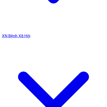
XN Bệnh Xã Hội