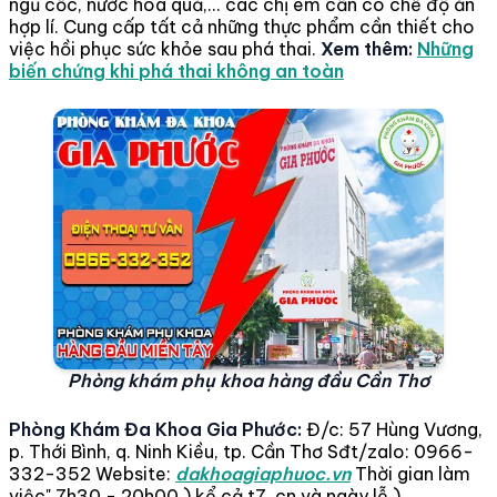
ngũ cốc, nước hoa quả,... các chị em cần có chế độ ăn
hợp lí. Cung cấp tất cả những thực phẩm cần thiết cho
việc hồi phục sức khỏe sau phá thai.
Xem thêm:
Những
biến chứng khi phá thai không an toàn
Phòng khám phụ khoa hàng đầu Cần Thơ
Phòng Khám Đa Khoa Gia Phước:
Đ/c: 57 Hùng Vương,
p. Thới Bình, q. Ninh Kiều, tp. Cần Thơ Sđt/zalo: 0966-
332-352 Website:
dakhoagiaphuoc.vn
Thời gian làm
việc" 7h30 - 20h00 ) kể cả t7, cn và ngày lễ )