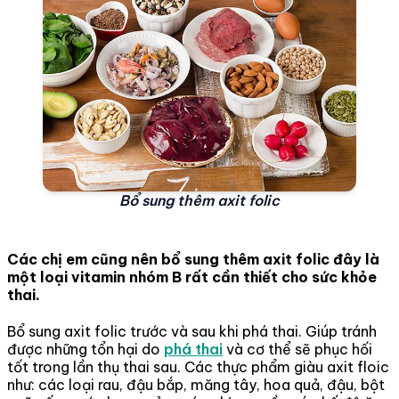
Bổ sung thêm axit folic
Các chị em cũng nên bổ sung thêm axit folic đây là
một loại vitamin nhóm B rất cần thiết cho sức khỏe
thai.
Bổ sung axit folic trước và sau khi phá thai. Giúp tránh
được những tổn hại do
phá thai
và cơ thể sẽ phục hối
tốt trong lần thụ thai sau. Các thực phẩm giàu axit floic
như: các loại rau, đậu bắp, măng tây, hoa quả, đậu, bột