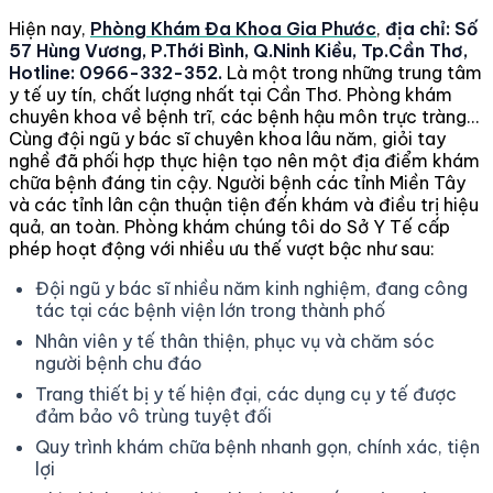
Hiện nay,
Phòng Khám Đa Khoa Gia Phước
,
địa chỉ: Số
57 Hùng Vương, P.Thới Bình, Q.Ninh Kiều, Tp.Cần Thơ,
Hotline: 0966-332-352.
Là một trong những trung tâm
y tế uy tín, chất lượng nhất tại Cần Thơ. Phòng khám
chuyên khoa về bệnh trĩ, các bệnh hậu môn trực tràng...
Cùng đội ngũ y bác sĩ chuyên khoa lâu năm, giỏi tay
nghề đã phối hợp thực hiện tạo nên một địa điểm khám
chữa bệnh đáng tin cậy. Người bệnh các tỉnh Miền Tây
và các tỉnh lân cận thuận tiện đến khám và điều trị hiệu
quả, an toàn. Phòng khám chúng tôi do Sở Y Tế cấp
phép hoạt động với nhiều ưu thế vượt bậc như sau:
Đội ngũ y bác sĩ nhiều năm kinh nghiệm, đang công
tác tại các bệnh viện lớn trong thành phố
Nhân viên y tế thân thiện, phục vụ và chăm sóc
người bệnh chu đáo
Trang thiết bị y tế hiện đại, các dụng cụ y tế được
đảm bảo vô trùng tuyệt đối
Quy trình khám chữa bệnh nhanh gọn, chính xác, tiện
lợi