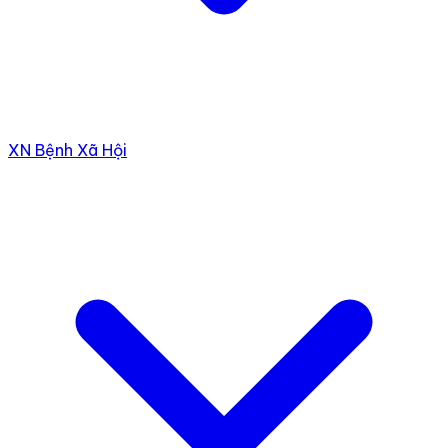
XN Bệnh Xã Hội