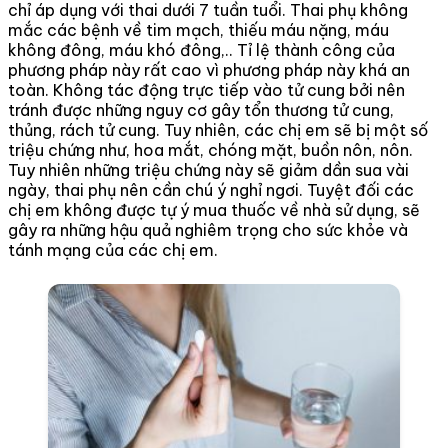
chỉ áp dụng với thai dưới 7 tuần tuổi. Thai phụ không
mắc các bệnh về tim mạch, thiếu máu nặng, máu
không đông, máu khó đông,.. Tỉ lệ thành công của
phương pháp này rất cao vì phương pháp này khá an
toàn. Không tác động trực tiếp vào tử cung bởi nên
tránh được những nguy cơ gây tổn thương tử cung,
thủng, rách tử cung. Tuy nhiên, các chị em sẽ bị một số
triệu chứng như, hoa mắt, chóng mặt, buồn nôn, nôn.
Tuy nhiên những triệu chứng này sẽ giảm dần sua vài
ngày, thai phụ nên cần chú ý nghỉ ngơi. Tuyệt đối các
chị em không được tự ý mua thuốc về nhà sử dụng, sẽ
gây ra những hậu quả nghiêm trọng cho sức khỏe và
tánh mạng của các chị em.