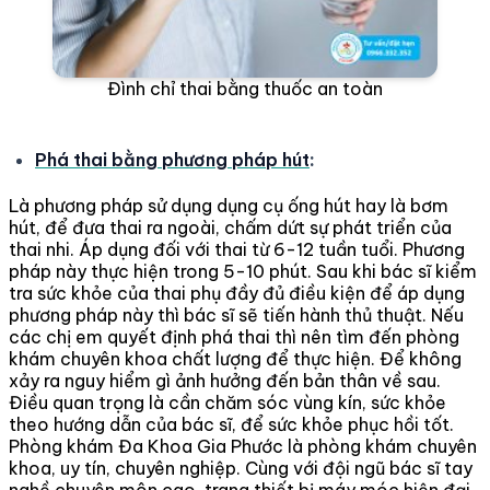
Đình chỉ thai bằng thuốc an toàn
Phá thai bằng phương pháp hút
:
Là phương pháp sử dụng dụng cụ ống hút hay là bơm
hút, để đưa thai ra ngoài, chấm dứt sự phát triển của
thai nhi. Áp dụng đối với thai từ 6-12 tuần tuổi. Phương
pháp này thực hiện trong 5-10 phút. Sau khi bác sĩ kiểm
tra sức khỏe của thai phụ đầy đủ điều kiện để áp dụng
phương pháp này thì bác sĩ sẽ tiến hành thủ thuật. Nếu
các chị em quyết định phá thai thì nên tìm đến phòng
khám chuyên khoa chất lượng để thực hiện. Để không
xảy ra nguy hiểm gì ảnh hưởng đến bản thân về sau.
Điều quan trọng là cần chăm sóc vùng kín, sức khỏe
theo hướng dẫn của bác sĩ, để sức khỏe phục hồi tốt.
Phòng khám Đa Khoa Gia Phước là phòng khám chuyên
khoa, uy tín, chuyên nghiệp. Cùng với đội ngũ bác sĩ tay
nghề chuyên môn cao, trang thiết bị máy móc hiện đại,