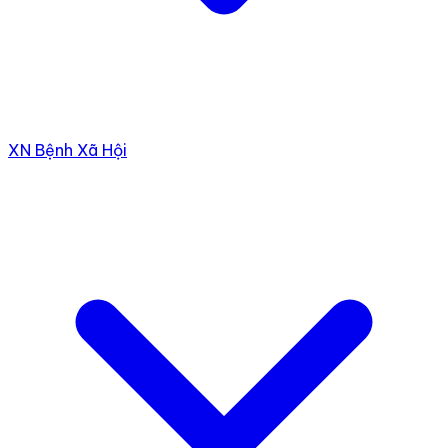
XN Bệnh Xã Hội