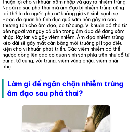
thuận lợi cho vi khuẩn xâm nhập và gây ra nhiễm trùng.
Ngoài ra sau phá thai mà âm đạo bị nhiễm trùng cũng
có thể là do người phụ nữ không giữ vệ sinh sạch sẽ.
Hoặc do quan hệ tình dục quá sớm nên gây ra các
thương tổn cho âm đạo, cổ tử cung. Vi khuẩn có thể từ
bên ngoài và ngay cả bên trong âm đạo dễ dàng xâm
nhập, lây lan và gây viêm nhiễm. Âm đạo nhiễm trùng
kéo dài sẽ gây mất cân bằng môi trường pH tạo điều
kiện cho vi khuẩn phát triển. Các viêm nhiễm có thể
ngược dòng lên các cơ quan sinh sản phía trên như cổ tử
cung, tử cung, vòi trứng, viêm vùng chậu, viêm phần
phụ.
Làm gì để ngăn chặn nhiễm trùng
âm đạo sau phá thai?