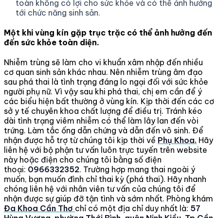
toàn không có lợi cho sức khỏe và có thể ảnh hưởng
tới chức năng sinh sản.
Một khi vùng kín gặp trục trặc có thể ảnh hưởng đến
đến sức khỏe toàn diện.
Nhiễm trùng sẽ làm cho vi khuẩn xâm nhập đến nhiều
cơ quan sinh sản khác nhau. Nên nhiễm trùng âm đạo
sau phá thai là tình trạng đáng lo ngại đối với sức khỏe
người phụ nữ. Vì vậy sau khi phá thai, chị em cần để ý
các biểu hiện bất thường ở vùng kín. Kịp thời đến các cơ
sở y tế chuyên khoa chất lượng để điều trị. Tránh kéo
dài tình trạng viêm nhiễm có thể làm lây lan đến vòi
trứng. Làm tắc ống dẫn chứng và dẫn đến vô sinh. Để
nhận được hỗ trợ từ chúng tôi kịp thời về
Phụ Khoa.
Hãy
liên hệ với bộ phận tư vấn luôn trực tuyến trên website
này hoặc điện cho chúng tôi bằng số điện
thoại:
0966332352
. Trường hợp mang thai ngoài ý
muốn, bạn muốn đình chỉ thai kỳ (phá thai). Hãy nhanh
chóng liên hệ với nhân viên tư vấn của chúng tôi để
nhận được sự giúp đỡ tận tình và sớm nhất. Phòng khám
Đa Khoa Cần Thơ
chỉ có một địa chỉ duy nhất là:
57