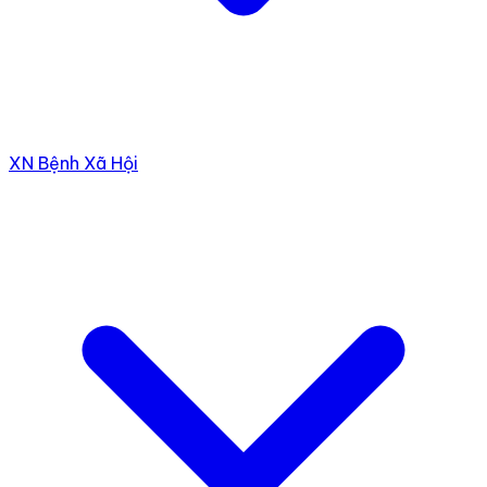
XN Bệnh Xã Hội