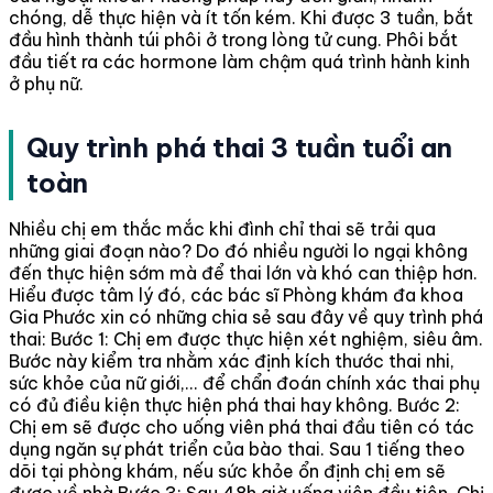
chóng, dễ thực hiện và ít tốn kém. Khi được 3 tuần, bắt
đầu hình thành túi phôi ở trong lòng tử cung. Phôi bắt
đầu tiết ra các hormone làm chậm quá trình hành kinh
ở phụ nữ.
Quy trình phá thai 3 tuần tuổi an
toàn
Nhiều chị em thắc mắc khi đình chỉ thai sẽ trải qua
những giai đoạn nào? Do đó nhiều người lo ngại không
đến thực hiện sớm mà để thai lớn và khó can thiệp hơn.
Hiểu được tâm lý đó, các bác sĩ Phòng khám đa khoa
Gia Phước xin có những chia sẻ sau đây về quy trình phá
thai:
Bước 1: Chị em được thực hiện xét nghiệm, siêu âm.
Bước này kiểm tra nhằm xác định kích thước thai nhi,
sức khỏe của nữ giới,... để chẩn đoán chính xác thai phụ
có đủ điều kiện thực hiện phá thai hay không.
Bước 2:
Chị em sẽ được cho uống viên phá thai đầu tiên có tác
dụng ngăn sự phát triển của bào thai. Sau 1 tiếng theo
dõi tại phòng khám, nếu sức khỏe ổn định chị em sẽ