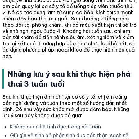
được về nhà
Bước 3: Sau 48h giờ uống viên đầu tiên. Chị
em cần quay lại cơ sở y tế để uống tiếp viên thuốc thứ
2. Nó có tác dụng làm tử cung co bóp, kích thích mạnh
nhằm đẩy bào thai ra ngoài. Sau khoảng 2 tiếng nằm
theo dõi tại phòng khám, khi có máu xuất hiện thì sẽ trở
về nhà nghỉ ngơi.
Bước 4: Khoảng hai tuần sau, chị em
cần tái khám để tiến hành siêu âm, xét nghiệm và kiểm
tra lại kết quả. Trường hợp bào thai chưa loại bỏ hết, sẽ
áp dụng phương pháp ngoại khoa để thực hiện hiệu quả
hơn.
Những lưu ý sau khi thực hiện phá
thai 3 tuần tuổi
Sau khi thực hiện đình chỉ tại cơ sở y tế, chị em cũng
cần nghỉ dưỡng và tuân theo một số hướng dẫn nhất
định. Có như vậy sức khỏe mới được đảm bảo. Những
lưu ý sau đây không được bỏ qua:
Không quan hệ tình dục trong vài tuần
Giữ gìn vệ sinh bộ phận sinh dục cẩn thận, sạch sẽ