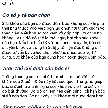
yếu tố.
Cơ sở y tế bạn chọn
Sức khỏe của bạn có được đảm bảo không sau khi phá
thai phụ thuộc vào việc bạn lựa chọn nơi thăm khám và
thực hiện. Nếu bạn sợ tốn kém và gấp gáp lựa chọn nơi
không uy tín,đó có thể là mối nguy hại cho sức khỏe
của bạn. Nếu tìm hiểu kỹ và lựa chọn nơi uy tín, bác sĩ
chuyên khoa và trang thiết bị y tế hiện đại. Không chỉ
được tư vấn kỹ và lựa chọn phương pháp bảo vệ tử
cung. Sức khỏe của bạn cũng hoàn toàn được đảm bảo.
Tuân thủ chỉ định của bác sĩ
Thông thường sau khi phá thai, chị em phải đến tái
khám sau 2 tuần. Điều này hết sức quan trọng, nó giúp
bác sĩ đánh giá tình trạng sức khỏe và kịp thời xử lý khi
có bất thường. Do đó chị em nên đến đúng lịch hẹn bác
sĩ đã căn dặn. Có như vậy sức khỏe mới được đảm bảo.
Sinh hoạt, chăm sóc sau phá thai