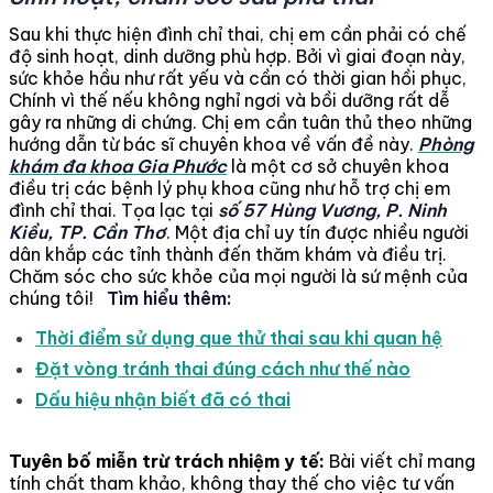
Sau khi thực hiện đình chỉ thai, chị em cần phải có chế
độ sinh hoạt, dinh dưỡng phù hợp. Bởi vì giai đoạn này,
sức khỏe hầu như rất yếu và cần có thời gian hồi phục,
Chính vì thế nếu không nghỉ ngơi và bồi dưỡng rất dễ
gây ra những di chứng. Chị em cần tuân thủ theo những
hướng dẫn từ bác sĩ chuyên khoa về vấn đề này.
Phòng
khám đa khoa Gia Phước
là một cơ sở chuyên khoa
điều trị các bệnh lý phụ khoa cũng như hỗ trợ chị em
đình chỉ thai. Tọa lạc tại
số 57 Hùng Vương, P. Ninh
Kiều, TP. Cần Thơ
. Một địa chỉ uy tín được nhiều người
dân khắp các tỉnh thành đến thăm khám và điều trị.
Chăm sóc cho sức khỏe của mọi người là sứ mệnh của
chúng tôi!
Tìm hiểu thêm:
Thời điểm sử dụng que thử thai sau khi quan hệ
Đặt vòng tránh thai đúng cách như thế nào
Dấu hiệu nhận biết đã có thai
Tuyên bố miễn trừ trách nhiệm y tế:
Bài viết chỉ mang
tính chất tham khảo, không thay thế cho việc tư vấn