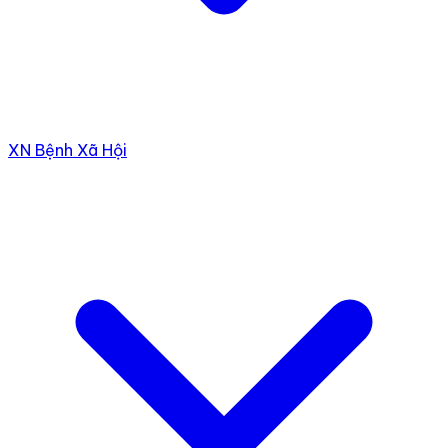
XN Bệnh Xã Hội