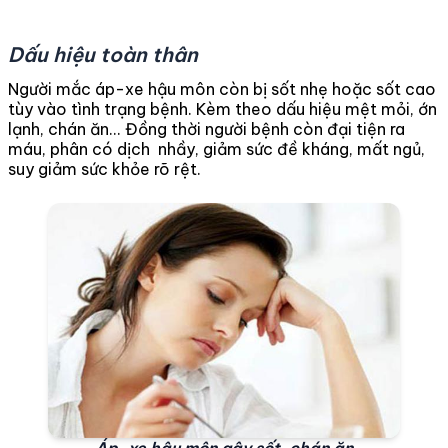
Dấu hiệu toàn thân
Người mắc áp-xe hậu môn còn bị sốt nhẹ hoặc sốt cao
tùy vào tình trạng bệnh. Kèm theo dấu hiệu mệt mỏi, ớn
lạnh, chán ăn... Đồng thời người bệnh còn đại tiện ra
máu, phân có dịch nhầy, giảm sức đề kháng, mất ngủ,
suy giảm sức khỏe rõ rệt.