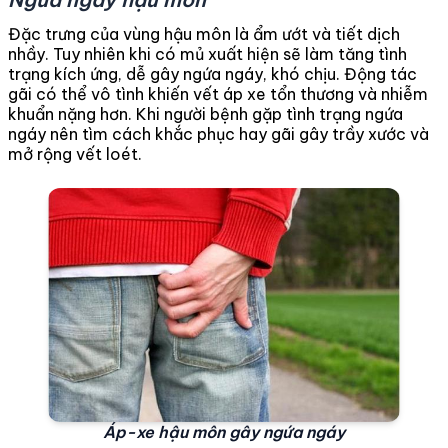
Đặc trưng của vùng hậu môn là ẩm ướt và tiết dịch
nhầy. Tuy nhiên khi có mủ xuất hiện sẽ làm tăng tình
trạng kích ứng, dễ gây ngứa ngáy, khó chịu. Động tác
gãi có thể vô tình khiến vết áp xe tổn thương và nhiễm
khuẩn nặng hơn. Khi người bệnh gặp tình trạng ngứa
ngáy nên tìm cách khắc phục hay gãi gây trầy xước và
mở rộng vết loét.
Áp-xe hậu môn gây ngứa ngáy