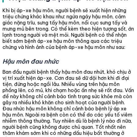
Khi bị áp-xe hậu môn, người bệnh sẽ xuất hiện những
triệu chứng khác khau như: ngứa ngáy hậu môn, cảm
giác nặng trĩu, sưng tấy hậu môn, nổi cục sưng tấy và
mưng mủ bên trong. Có thể kèm theo hiện tượng sốt, ớn
lạnh trong người và mệt mỏi. Người bệnh có thể nhận
biết sớm bệnh áp-xe hậu môn thông qua các triệu
chứng và hình ảnh của bệnh áp-xe hậu môn như sau:
Hậu môn đau nhức
Ban đầu người bệnh thấy hậu môn đau nhứt, khó chịu ở
vị trí xuất hiện áp-xe. Cơn đau sẽ dữ dội hơn khi đi đại
tiện, đứng hoặc ngồi lâu. Nhiều vùng trên hậu môn
phồng lên, có mủ, khi chạm hoặc ấn nhẹ sẽ rất đau. Vấn
đề này không chỉ cảnh báo tình trạng sức khỏe mà còn
gây ra nhiều khó khăn cho sinh hoạt của người bệnh.
Đau nhức hậu môn không chỉ cảnh báo bệnh lý áp xe
hậu môn. Ngoài ra bệnh còn có thể do các yếu tố viêm
nhiễm thông thường. Tuy nhiên dù là bệnh lý nào đi nữa,
người bệnh cũng không được chủ quan. Tốt nhất nên
thăm khám sớm khi có những dấu hiệu bất thường ở