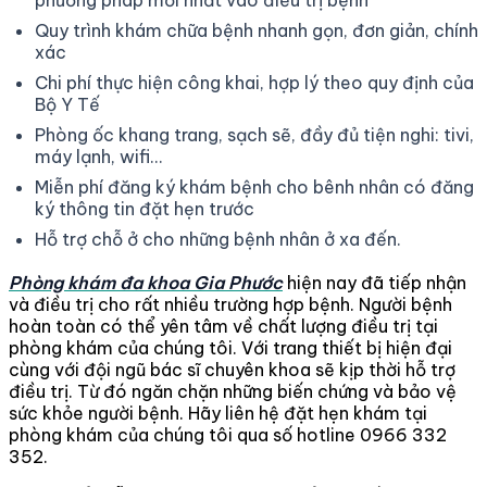
phương pháp mới nhất vào điều trị bệnh
Quy trình khám chữa bệnh nhanh gọn, đơn giản, chính
xác
Chi phí thực hiện công khai, hợp lý theo quy định của
Bộ Y Tế
Phòng ốc khang trang, sạch sẽ, đầy đủ tiện nghi: tivi,
máy lạnh, wifi...
Miễn phí đăng ký khám bệnh cho bênh nhân có đăng
ký thông tin đặt hẹn trước
Hỗ trợ chỗ ở cho những bệnh nhân ở xa đến.
Phòng khám đa khoa Gia Phước
hiện nay đã tiếp nhận
và điều trị cho rất nhiều trường hợp bệnh. Người bệnh
hoàn toàn có thể yên tâm về chất lượng điều trị tại
phòng khám của chúng tôi. Với trang thiết bị hiện đại
cùng với đội ngũ bác sĩ chuyên khoa sẽ kịp thời hỗ trợ
điều trị. Từ đó ngăn chặn những biến chứng và bảo vệ
sức khỏe người bệnh. Hãy liên hệ đặt hẹn khám tại
phòng khám của chúng tôi qua số hotline 0966 332
352.