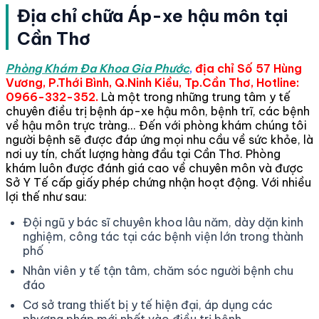
Địa chỉ chữa Áp-xe hậu môn tại
Cần Thơ
Phòng Khám Đa Khoa Gia Phước
,
địa chỉ Số 57 Hùng
Vương, P.Thới Bình, Q.Ninh Kiều, Tp.Cần Thơ, Hotline:
0966-332-352.
Là một trong những trung tâm y tế
chuyên điều trị bệnh áp-xe hậu môn, bệnh trĩ, các bệnh
về hậu môn trực tràng... Đến với phòng khám chúng tôi
người bệnh sẽ được đáp ứng mọi nhu cầu về sức khỏe, là
nơi uy tín, chất lượng hàng đầu tại Cần Thơ. Phòng
khám luôn được đánh giá cao về chuyên môn và được
Sở Y Tế cấp giấy phép chứng nhận hoạt động. Với nhiều
lợi thế như sau:
Đội ngũ y bác sĩ chuyên khoa lâu năm, dày dặn kinh
nghiệm, công tác tại các bệnh viện lớn trong thành
phố
Nhân viên y tế tận tâm, chăm sóc người bệnh chu
đáo
Cơ sở trang thiết bị y tế hiện đại, áp dụng các