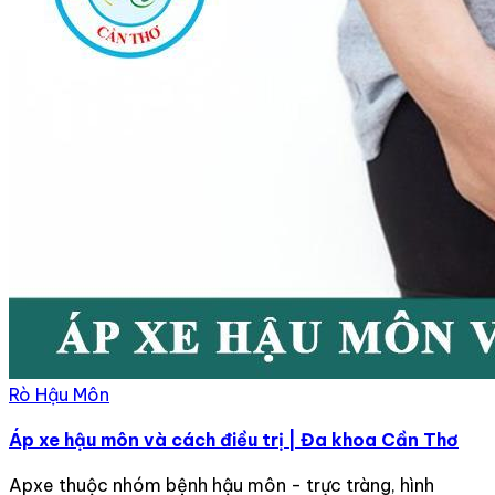
Rò Hậu Môn
Áp xe hậu môn và cách điều trị | Đa khoa Cần Thơ
Apxe thuộc nhóm bệnh hậu môn - trực tràng, hình