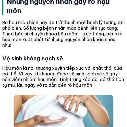
Những nguyên nhân gây rò hậu
môn
Rò hậu môn hiện nay đã trở thành một bệnh lý tương đối
phổ biến. Số lượng bệnh nhân mắc bệnh liên tục tăng.
Theo bác sĩ chuyên khoa hậu môn - trực tràng, bệnh rò
hậu môn xuất phát từ những nguyên nhân khác nhau
như:
Vệ sinh không sạch sẽ
Hậu môn là nơi thường xuyên tiếp xúc với chất thải của
cơ thể. Vì vậy, khi không được vệ sinh sạch sẽ sẽ gây
nên viêm nhiễm hậu môn. Tình trạng kéo dài có thể tích
tụ mủ, lâu ngày vỡ ra dẫn đến rò hậu môn