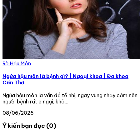
Rò Hậu Môn
Ngứa hậu môn là bệnh gì? | Ngoại khoa | Đa khoa
Cần Thơ
Ngứa hậu môn là vấn đề tế nhị, ngay vùng nhạy cảm nên
người bệnh rất e ngại, khô...
08/06/2026
Ý kiến bạn đọc (0)