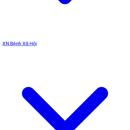
XN Bệnh Xã Hội