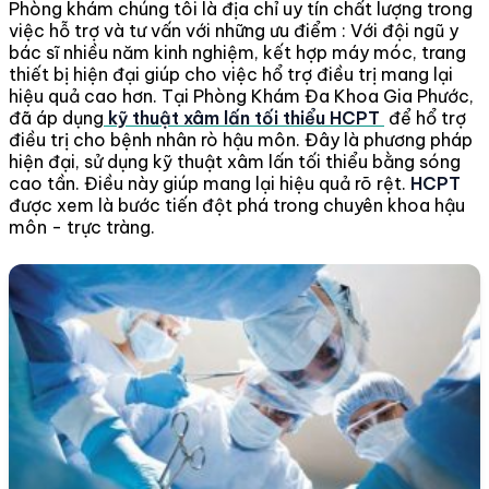
Phòng khám chúng tôi là địa chỉ uy tín chất lượng trong
việc hỗ trợ và tư vấn
với những ưu điểm : Với đội ngũ y
bác sĩ nhiều năm kinh nghiệm, kết hợp máy móc, trang
thiết bị hiện đại giúp cho việc hổ trợ điều trị mang lại
hiệu quả cao hơn. Tại Phòng Khám Đa Khoa Gia Phước,
đã áp dụng
kỹ thuật xâm lấn tối thiểu HCPT
để hổ trợ
điều trị cho bệnh nhân rò hậu môn. Đây là phương pháp
hiện đại, sử dụng kỹ thuật xâm lấn tối thiểu bằng sóng
cao tần. Điều này giúp mang lại hiệu quả rõ rệt.
HCPT
được xem là bước tiến đột phá trong chuyên khoa hậu
môn - trực tràng.