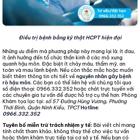
Điều trị bệnh bằng kỹ thật HCPT hiện đại
Những ưu điểm mà phương pháp này mang lại là: ít đau,
ít ảnh hưởng đến tổ chức thần kinh ở các mô xung
quanh hậu môn. Đặc biệt ít chảy máu, thẩm mỹ, an
toàn và mau lành bệnh. Nếu còn thắc mắc hoặc muốn
biết thêm thông tin chi tiết về
nguyên nhân gây bệnh
rò hậu môn.
Các bạn có thể liên hệ với chú.ng tôi qua
số điện thoại: 0966.332.352 hoặc chát trực tuyến với
các chuyên gia tư vấn để được hỗ trợ cụ thể hơn. Phòng
Khám tọa lạc tại:
số 57 Đường Hùng Vương, Phường
Thới Bình, Quận Ninh Kiều, TPCT
Hotline
:
0966.332.352
Tuyên bố miễn trừ trách nhiệm y tế:
Bài viết chỉ mang
tính chất tham khảo, không thay thế cho việc tư vấn
hoặc thăm khám trực tiếp tại cơ sở y tế. Nếu bạn có